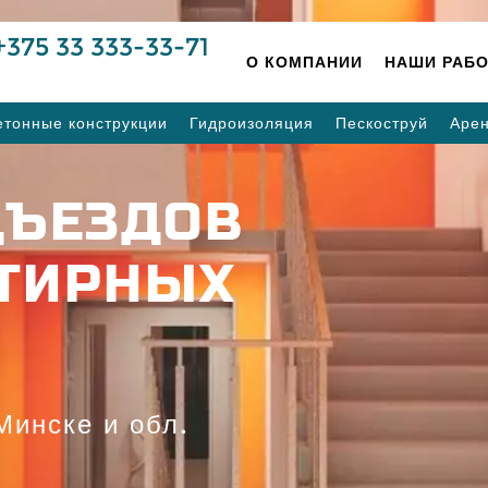
+375 33 333-33-71
О КОМПАНИИ
НАШИ РАБ
етонные конструкции
Гидроизоляция
Пескоструй
Аре
ДЪЕЗДОВ
ТИРНЫХ
Минске и обл.