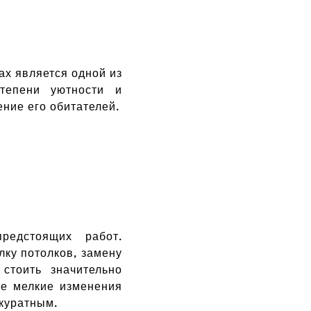
х является одной из
тепени уютности и
ение его обитателей.
редстоящих работ.
лку потолков, замену
стоить значительно
же мелкие изменения
ккуратным.