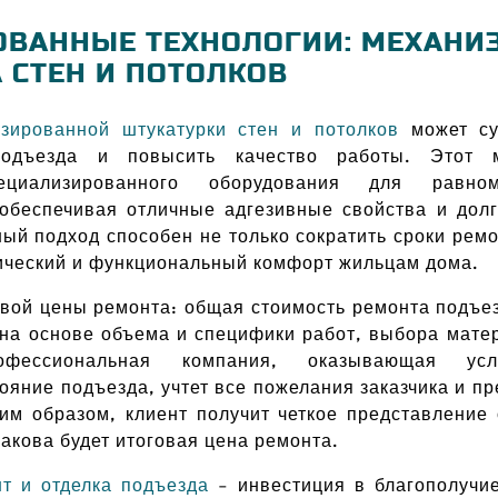
ОВАННЫЕ ТЕХНОЛОГИИ: МЕХАНИ
 СТЕН И ПОТОЛКОВ
зированной штукатурки стен и потолков
может су
подъезда и повысить качество работы. Этот м
ециализированного оборудования для равно
 обеспечивая отличные адгезивные свойства и долг
ый подход способен не только сократить сроки ремо
ический и функциональный комфорт жильцам дома.
вой цены ремонта: общая стоимость ремонта подъе
на основе объема и специфики работ, выбора матер
рофессиональная компания, оказывающая ус
ояние подъезда, учтет все пожелания заказчика и п
ким образом, клиент получит четкое представление 
какова будет итоговая цена ремонта.
т и отделка подъезда
– инвестиция в благополучи