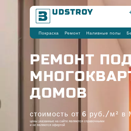
B
UDSTROY
Покраска
Ремонт
Наливные полы
Б
РЕМОНТ ПО
МНОГОКВАР
ДОМОВ
стоимость от 6 руб./м² в 
цены указанные на сайте являются справочными
и не являются офертой