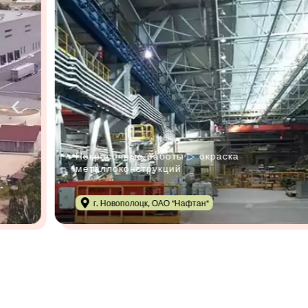
Покрасочные работы ▷ окраска
в
металлоконструкций
г. Новополоцк, ОАО "Нафтан"