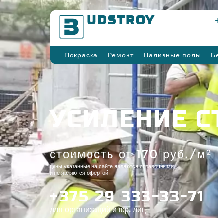
B
UDSTROY
Покраска
Ремонт
Наливные полы
Б
УСИЛЕНИЕ С
стоимость от 170 руб./м²
цены указанные на сайте являются справочными
и не являются офертой
+375 29 333-33-71
для организаций и юр. лиц