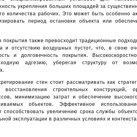
жность укрепления больших площадей за существенн
го количества рабочих. Это может быть особенно ак
изировать период остановки объекта или обеспеч
го покрытия также превосходит традиционные подход
а и отсутствию воздушных пустот, что, в свою оч
сть и долговечность покрытия. Высокоскоростн
осходную адгезию, уберегая структуру от воз
а.
кретирование стен стоит рассматривать как страте
 восстановления строительных конструкций, о
сов, минимизацию затрат и обеспечение высоког
живаемых объектов. Эффективное использова
 способствовать увеличению срока службы объект
ьной эксплуатации в различных условиях и контекста