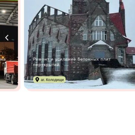
вка
Ремонт и усиление бетонных плит
перекрытий
аг. Колодищи