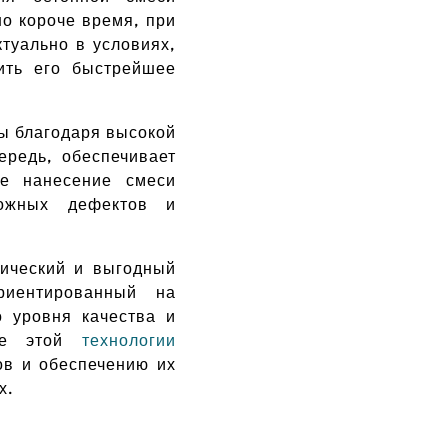
о короче время, при
туально в условиях,
ить его быстрейшее
ы благодаря высокой
ередь, обеспечивает
ое нанесение смеси
можных дефектов и
гический и выгодный
риентированный на
о уровня качества и
ние этой
технологии
ов и обеспечению их
х.