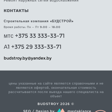
Ремонт наружных сетей водоснабжения
КОНТАКТЫ
Строительная компания «БУДСТРОЙ»
Время работы: Пн — Пт 9:00 — 18:00
мтс +375 33 333-33-71
А1 +375 29 333-33-71
@yb.yortsdub
yb.xednay
цены указанные на сайте являются справочными и не
являются офертой, окончательная стоимость
рассчитывается после выезда нашего специалиста на
объект
BUDSTROY 2026 ©
SEO / Design by
mastaklance